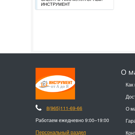
ИНСТРУМЕНТ
О м
Как 
Дос
8(965)111-69-66
О м
Работаем ежедневно 9:00–19:00
Гар
Персональный раздел
Кон