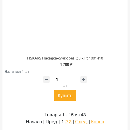
FISKARS Насадка-сучкорез QuikFit 1001410
4 700 ₽
Наличие:
1 шт
шт
Купить
Товары 1 - 15 из 43
Начало | Пред. |
1
2
3
|
След.
|
Конец